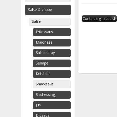
Salse & zuppe
Continua gli acquisti
Salse
Fritessaus
Maionese
Salsa satay
Senape
Ketchup
Snacksaus
Sladressing
Jus
Dipsaus