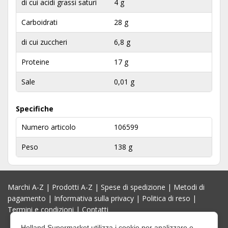
di cui acidi grassi saturi
4 g
Carboidrati
28 g
di cui zuccheri
6,8 g
Proteine
17 g
Sale
0,01 g
Specifiche
Numero articolo
106599
Peso
138 g
Marchi A-Z
|
Prodotti A-Z
|
Spese di spedizione
|
Metodi di
pagamento
|
Informativa sulla privacy
|
Politica di reso
|
Termini e condizioni
|
Contatti
Holland Supermarket utilizza i cookie per analizzare e