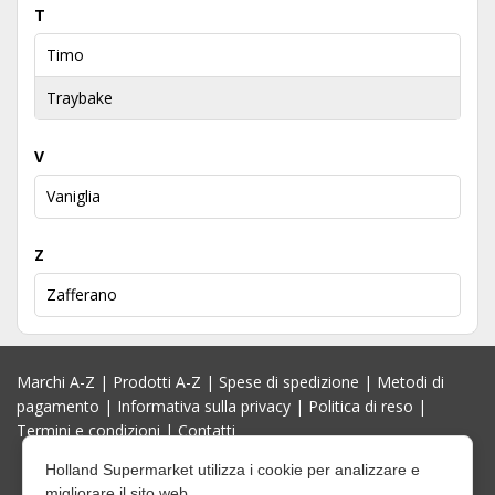
T
Timo
Traybake
V
Vaniglia
Z
Zafferano
Marchi A-Z
|
Prodotti A-Z
|
Spese di spedizione
|
Metodi di
pagamento
|
Informativa sulla privacy
|
Politica di reso
|
Termini e condizioni
|
Contatti
Holland Supermarket utilizza i cookie per analizzare e
migliorare il sito web.