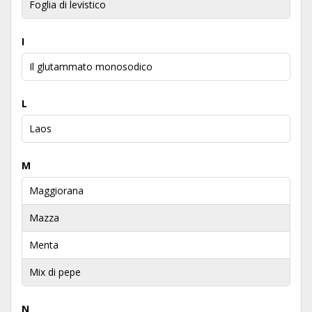
Foglia di levistico
I
Il glutammato monosodico
L
Laos
M
Maggiorana
Mazza
Menta
Mix di pepe
N