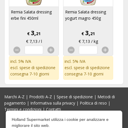
Remia Salata dressing
Remia Salata dressing
erbe fini 450ml
yogurt magro 450g
3,
3,
€
21
€
21
€ 7,13 / l
€ 7,13 / kg
incl. 5% IVA
incl. 5% IVA
escl.
spese di spedizione
escl.
spese di spedizione
consegna 7-10 giorni
consegna 7-10 giorni
Marchi A-Z
|
Prodotti A-Z
|
Spese di spedizione
|
Metodi di
pagamento
|
Informativa sulla privacy
|
Politica di reso
|
Termini e condizioni
|
Contatti
Holland Supermarket utilizza i cookie per analizzare e
migliorare il sito web.