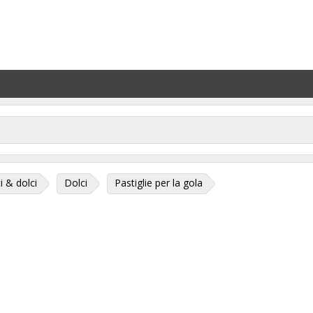
i & dolci
Dolci
Pastiglie per la gola