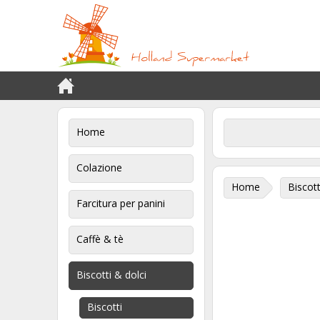
Home
Colazione
Home
Biscott
Farcitura per panini
Caffè & tè
Biscotti & dolci
Biscotti