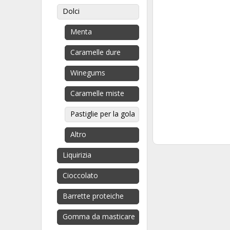
Dolci
Menta
Caramelle dure
Winegums
Caramelle miste
Pastiglie per la gola
Altro
Liquirizia
Cioccolato
Barrette proteiche
Gomma da masticare