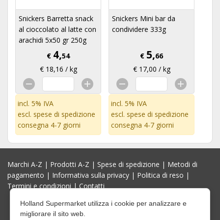
Snickers Barretta snack
Snickers Mini bar da
al cioccolato al latte con
condividere 333g
arachidi 5x50 gr 250g
4,
5,
€
54
€
66
€ 18,16 / kg
€ 17,00 / kg
incl. 5% IVA
incl. 5% IVA
escl.
spese di spedizione
escl.
spese di spedizione
consegna 4-7 giorni
consegna 4-7 giorni
Marchi A-Z
|
Prodotti A-Z
|
Spese di spedizione
|
Metodi di
pagamento
|
Informativa sulla privacy
|
Politica di reso
|
Termini e condizioni
|
Contatti
Holland Supermarket utilizza i cookie per analizzare e
migliorare il sito web.