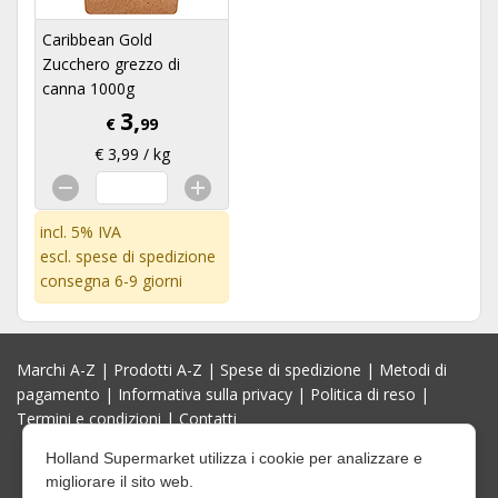
Caribbean Gold
Zucchero grezzo di
canna 1000g
3,
€
99
€ 3,99 / kg
incl. 5% IVA
escl.
spese di spedizione
consegna 6-9 giorni
Marchi A-Z
|
Prodotti A-Z
|
Spese di spedizione
|
Metodi di
pagamento
|
Informativa sulla privacy
|
Politica di reso
|
Termini e condizioni
|
Contatti
Holland Supermarket utilizza i cookie per analizzare e
migliorare il sito web.