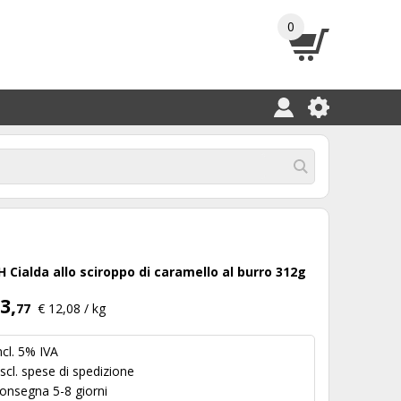
0
H Cialda allo sciroppo di caramello al burro 312g
3,
77
€ 12,08 / kg
ncl. 5% IVA
scl.
spese di spedizione
onsegna 5-8 giorni