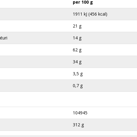
per 100 g
1911 kJ (456 kcal)
21 g
aturi
14 g
62 g
34 g
3,5 g
0,7 g
104945
312 g