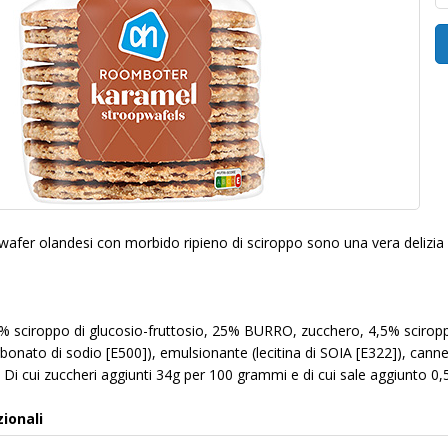
 wafer olandesi con morbido ripieno di sciroppo sono una vera delizia c
 sciroppo di glucosio-fruttosio, 25% BURRO, zucchero, 4,5% sciroppo 
rbonato di sodio [E500]), emulsionante (lecitina di SOIA [E322]), canne
). Di cui zuccheri aggiunti 34g per 100 grammi e di cui sale aggiunto 
zionali