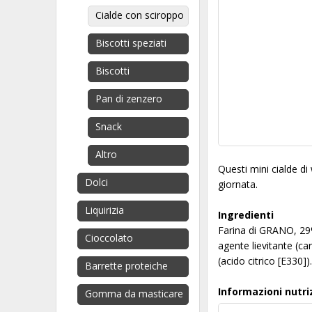
Cialde con sciroppo
Biscotti speziati
Biscotti
Pan di zenzero
Snack
Altro
Questi mini cialde di
Dolci
giornata.
Liquirizia
Ingredienti
Farina di GRANO, 29%
Cioccolato
agente lievitante (ca
(acido citrico [E330]
Barrette proteiche
Informazioni nutri
Gomma da masticare