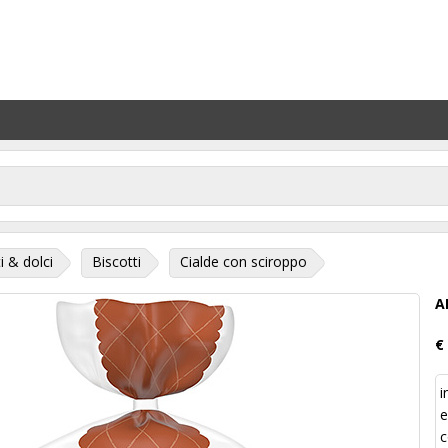
i & dolci
Biscotti
Cialde con sciroppo
A
€
i
e
c