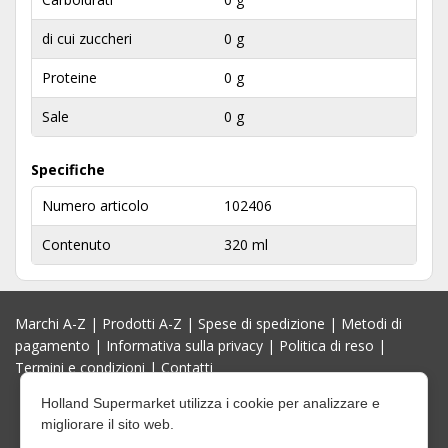
di cui zuccheri
0 g
Proteine
0 g
Sale
0 g
Specifiche
Numero articolo
102406
Contenuto
320 ml
Marchi A-Z
|
Prodotti A-Z
|
Spese di spedizione
|
Metodi di
pagamento
|
Informativa sulla privacy
|
Politica di reso
|
Termini e condizioni
|
Contatti
Holland Supermarket utilizza i cookie per analizzare e
migliorare il sito web.