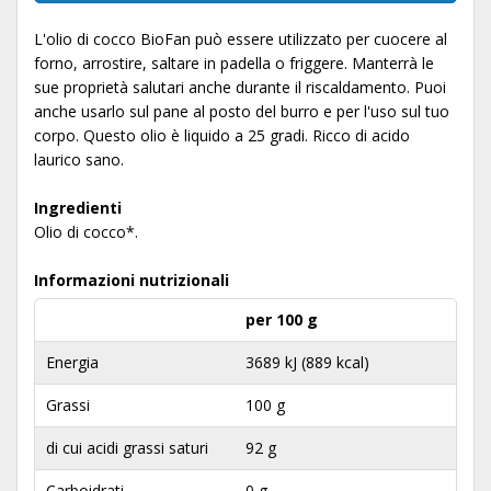
L'olio di cocco BioFan può essere utilizzato per cuocere al
forno, arrostire, saltare in padella o friggere. Manterrà le
sue proprietà salutari anche durante il riscaldamento. Puoi
anche usarlo sul pane al posto del burro e per l'uso sul tuo
corpo. Questo olio è liquido a 25 gradi. Ricco di acido
laurico sano.
Ingredienti
Olio di cocco*.
Informazioni nutrizionali
per 100 g
Energia
3689 kJ (889 kcal)
Grassi
100 g
di cui acidi grassi saturi
92 g
Carboidrati
0 g