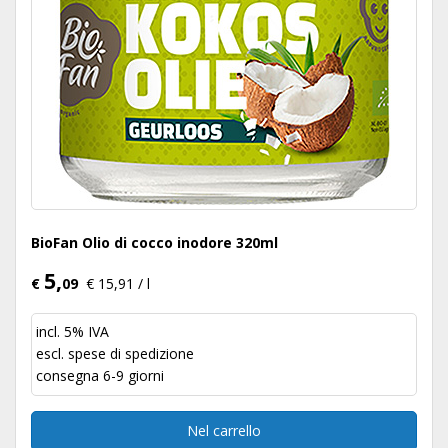
BioFan Olio di cocco inodore 320ml
5,
€
09
€ 15,91 / l
incl. 5% IVA
escl.
spese di spedizione
consegna 6-9 giorni
Nel carrello