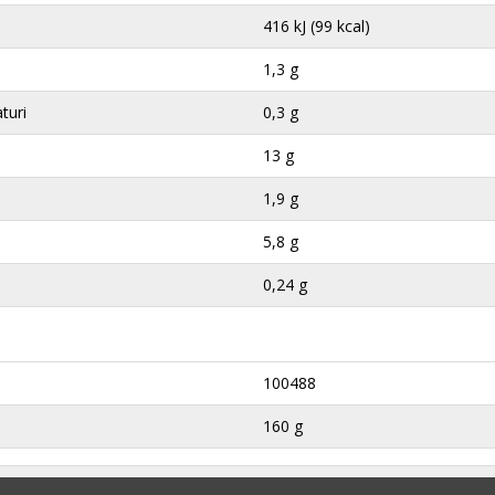
416 kJ (99 kcal)
1,3 g
aturi
0,3 g
13 g
1,9 g
5,8 g
0,24 g
100488
160 g