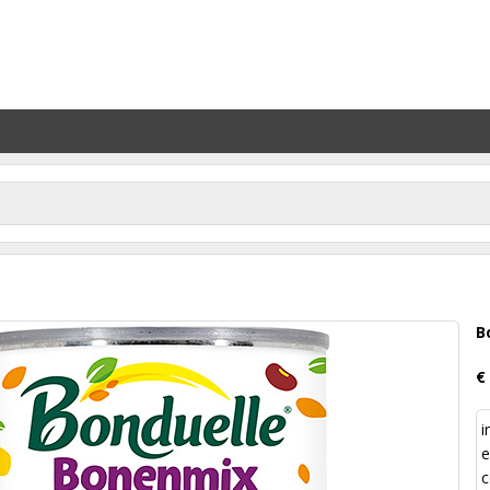
B
€
i
e
c