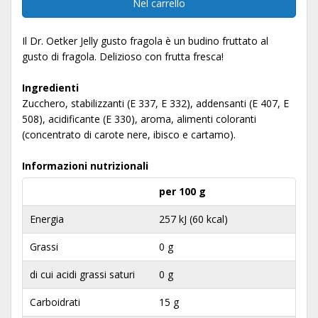
Nel carrello
Il Dr. Oetker Jelly gusto fragola è un budino fruttato al
gusto di fragola. Delizioso con frutta fresca!
Ingredienti
Zucchero, stabilizzanti (E 337, E 332), addensanti (E 407, E
508), acidificante (E 330), aroma, alimenti coloranti
(concentrato di carote nere, ibisco e cartamo).
Informazioni nutrizionali
per 100 g
Energia
257 kJ (60 kcal)
Grassi
0 g
di cui acidi grassi saturi
0 g
Carboidrati
15 g