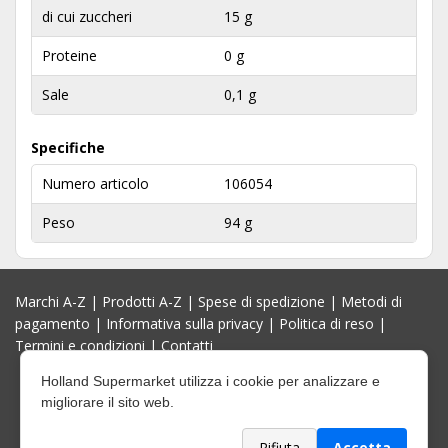
di cui zuccheri
15 g
Proteine
0 g
Sale
0,1 g
Specifiche
Numero articolo
106054
Peso
94 g
Marchi A-Z
|
Prodotti A-Z
|
Spese di spedizione
|
Metodi di
pagamento
|
Informativa sulla privacy
|
Politica di reso
|
Termini e condizioni
|
Contatti
Holland Supermarket utilizza i cookie per analizzare e
migliorare il sito web.
Rifiuta
Accetta