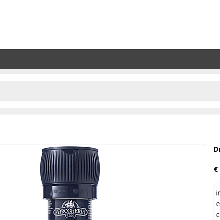
D
€
i
e
c