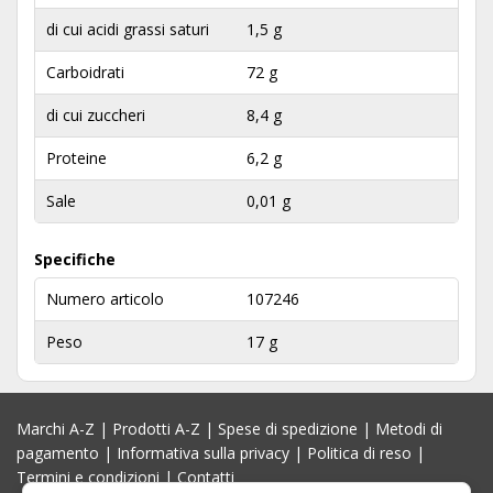
di cui acidi grassi saturi
1,5 g
Carboidrati
72 g
di cui zuccheri
8,4 g
Proteine
6,2 g
Sale
0,01 g
Specifiche
Numero articolo
107246
Peso
17 g
Marchi A-Z
|
Prodotti A-Z
|
Spese di spedizione
|
Metodi di
pagamento
|
Informativa sulla privacy
|
Politica di reso
|
Termini e condizioni
|
Contatti