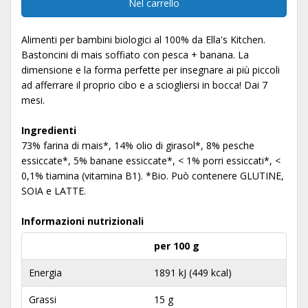
Nel carrello
Alimenti per bambini biologici al 100% da Ella's Kitchen.
Bastoncini di mais soffiato con pesca + banana. La
dimensione e la forma perfette per insegnare ai più piccoli
ad afferrare il proprio cibo e a sciogliersi in bocca! Dai 7
mesi.
Ingredienti
73% farina di mais*, 14% olio di girasol*, 8% pesche
essiccate*, 5% banane essiccate*, < 1% porri essiccati*, <
0,1% tiamina (vitamina B1). *Bio. Può contenere GLUTINE,
SOIA e LATTE.
Informazioni nutrizionali
per 100 g
Energia
1891 kJ (449 kcal)
Grassi
15 g