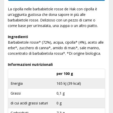
La cipolla nelle barbabietole rosse de Hak con cipolla è
un'aggiunta gustosa che dona sapore in più alle
barbabietole rosse. Delizioso con un pezzo di carne o
come base per un'insalata, una zuppa o un altro piatto.
Ingredienti
Barbabietole rosse* (72%), acqua, cipolla* (4%), aceto alle
erbe*, zucchero di canna*, amido di mais*, sale marino,
concentrato di barbabietola rossa*. *Di origine biologica.
Informazioni nutrizionali
per 100 g
Energia
165 kJ (39 kcal)
Grassi
0,1 g
di cui acidi grassi saturi
0 g
Carboidrati
7,3 g