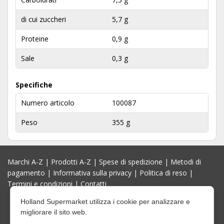
di cui zuccheri
5,7 g
Proteine
0,9 g
Sale
0,3 g
Specifiche
Numero articolo
100087
Peso
355 g
Marchi A-Z
|
Prodotti A-Z
|
Spese di spedizione
|
Metodi di
pagamento
|
Informativa sulla privacy
|
Politica di reso
|
Termini e condizioni
|
Contatti
Holland Supermarket utilizza i cookie per analizzare e
migliorare il sito web.