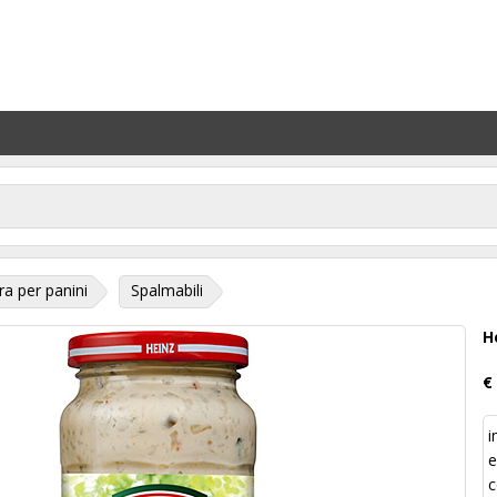
ra per panini
Spalmabili
H
€
i
e
c