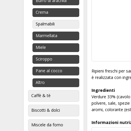
Burro di arachidi
Crema
Spalmabili
Marmellata
Miele
Sciroppo
Pane al cocco
Ripieni freschi per 
è realizzata con ingre
Altro
Ingredienti
Caffè & tè
Verdure 33% (cavolo 
polvere, sale, spezi
aromi, colorante (es
Biscotti & dolci
Informazioni nutri
Miscele da forno