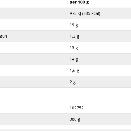
per 100 g
975 kJ (235 kcal)
19 g
aturi
1,3 g
15 g
14 g
1,6 g
2 g
102752
300 g