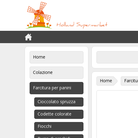
Home
Colazione
Home
Farcitu
Farcitura per panini
Cioccolato spruzza
Codette colorate
Fiocchi