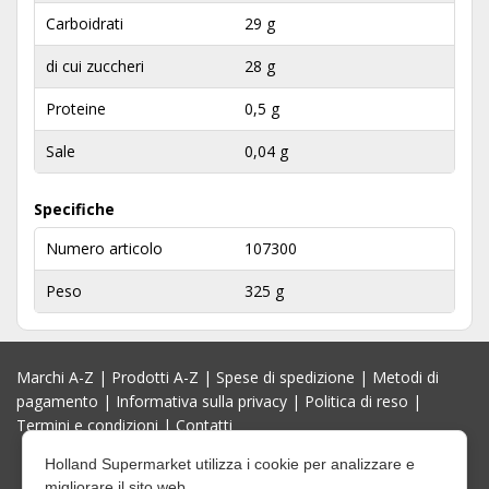
Carboidrati
29 g
di cui zuccheri
28 g
Proteine
0,5 g
Sale
0,04 g
Specifiche
Numero articolo
107300
Peso
325 g
Marchi A-Z
|
Prodotti A-Z
|
Spese di spedizione
|
Metodi di
pagamento
|
Informativa sulla privacy
|
Politica di reso
|
Termini e condizioni
|
Contatti
Holland Supermarket utilizza i cookie per analizzare e
migliorare il sito web.