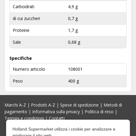
Carboidrati
4,9 g
di cui zuccheri
0,7 g
Proteine
1,7 g
Sale
0,68 g
Specifiche
Numero articolo
108001
Peso
400 g
Marchi A-Z
|
Prodotti A-Z
|
Spese di spedizione
|
Metodi di
pagamento
|
Informativa sulla privacy
|
Politica di reso
|
Termini e condizioni
|
Contatti
Holland Supermarket utilizza i cookie per analizzare e
migliorare il sito web.