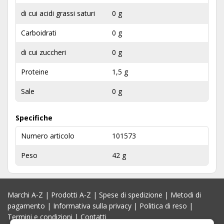
di cui acidi grassi saturi
0 g
Carboidrati
0 g
di cui zuccheri
0 g
Proteine
1,5 g
Sale
0 g
Specifiche
Numero articolo
101573
Peso
42 g
Marchi A-Z
|
Prodotti A-Z
|
Spese di spedizione
|
Metodi di
pagamento
|
Informativa sulla privacy
|
Politica di reso
|
Termini e condizioni
|
Contatti