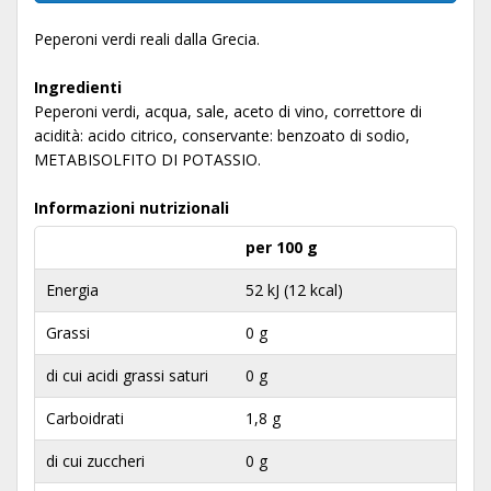
Peperoni verdi reali dalla Grecia.
Ingredienti
Peperoni verdi, acqua, sale, aceto di vino, correttore di
acidità: acido citrico, conservante: benzoato di sodio,
METABISOLFITO DI POTASSIO.
Informazioni nutrizionali
per 100 g
Energia
52 kJ (12 kcal)
Grassi
0 g
di cui acidi grassi saturi
0 g
Carboidrati
1,8 g
di cui zuccheri
0 g