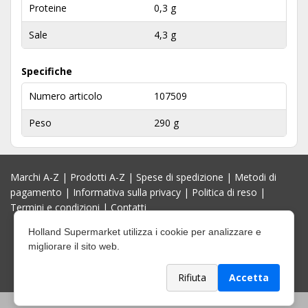
Proteine
0,3 g
Sale
4,3 g
Specifiche
Numero articolo
107509
Peso
290 g
Marchi A-Z
|
Prodotti A-Z
|
Spese di spedizione
|
Metodi di
pagamento
|
Informativa sulla privacy
|
Politica di reso
|
Termini e condizioni
|
Contatti
Holland Supermarket utilizza i cookie per analizzare e
migliorare il sito web.
Rifiuta
Accetta