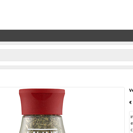
V
€
i
e
c