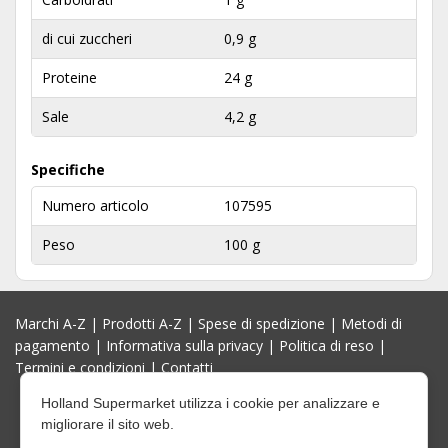
di cui zuccheri
0,9 g
Proteine
24 g
Sale
4,2 g
Specifiche
Numero articolo
107595
Peso
100 g
Marchi A-Z
|
Prodotti A-Z
|
Spese di spedizione
|
Metodi di
pagamento
|
Informativa sulla privacy
|
Politica di reso
|
Termini e condizioni
|
Contatti
Holland Supermarket utilizza i cookie per analizzare e
migliorare il sito web.