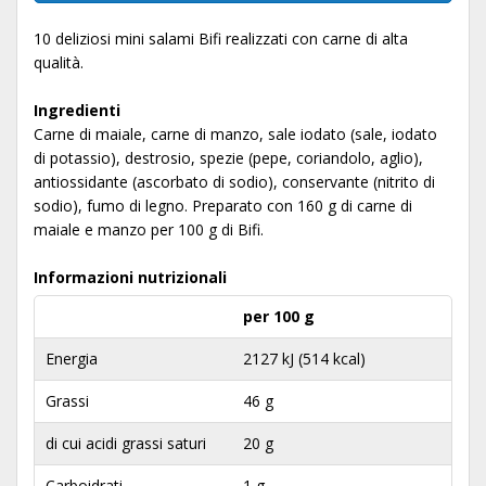
10 deliziosi mini salami Bifi realizzati con carne di alta
qualità.
Ingredienti
Carne di maiale, carne di manzo, sale iodato (sale, iodato
di potassio), destrosio, spezie (pepe, coriandolo, aglio),
antiossidante (ascorbato di sodio), conservante (nitrito di
sodio), fumo di legno. Preparato con 160 g di carne di
maiale e manzo per 100 g di Bifi.
Informazioni nutrizionali
per 100 g
Energia
2127 kJ (514 kcal)
Grassi
46 g
di cui acidi grassi saturi
20 g
Carboidrati
1 g