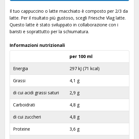
Il tuo cappuccino o latte macchiato è composto per 2/3 da
latte. Per il risultato più gustoso, scegli Friesche Vlag latte.
Questo latte è stato sviluppato in collaborazione con i
baristi e soprattutto per la schiumatura.
Informazioni nutrizionali
per 100 ml
Energia
297 kJ (71 kcal)
Grassi
4,1 g
di cui acidi grassi saturi
2,9 g
Carboidrati
4,8 g
di cui zuccheri
4,8 g
Proteine
3,6 g