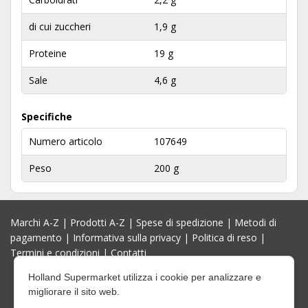
di cui zuccheri
1,9 g
Proteine
19 g
Sale
4,6 g
Specifiche
Numero articolo
107649
Peso
200 g
Marchi A-Z
|
Prodotti A-Z
|
Spese di spedizione
|
Metodi di
pagamento
|
Informativa sulla privacy
|
Politica di reso
|
Termini e condizioni
|
Contatti
Holland Supermarket utilizza i cookie per analizzare e
migliorare il sito web.