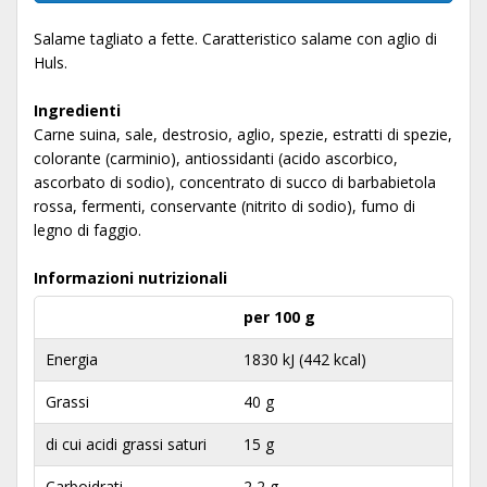
Salame tagliato a fette. Caratteristico salame con aglio di
Huls.
Ingredienti
Carne suina, sale, destrosio, aglio, spezie, estratti di spezie,
colorante (carminio), antiossidanti (acido ascorbico,
ascorbato di sodio), concentrato di succo di barbabietola
rossa, fermenti, conservante (nitrito di sodio), fumo di
legno di faggio.
Informazioni nutrizionali
per 100 g
Energia
1830 kJ (442 kcal)
Grassi
40 g
di cui acidi grassi saturi
15 g
Carboidrati
2,2 g