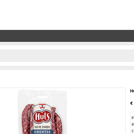
H
€
i
e
c