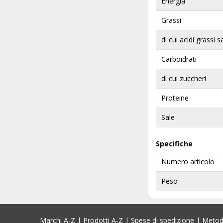
Energia
Grassi
di cui acidi grassi s
Carboidrati
di cui zuccheri
Proteine
Sale
Specifiche
Numero articolo
Peso
Marchi A-Z
|
Prodotti A-Z
|
Spese di spedizione
|
Metod