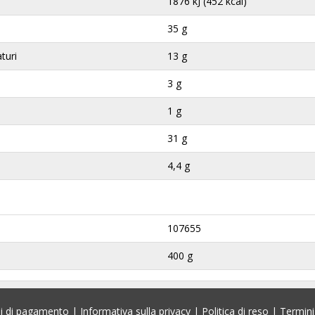
1876 kJ (452 kcal)
35 g
aturi
13 g
3 g
1 g
31 g
4,4 g
107655
400 g
i di pagamento
|
Informativa sulla privacy
|
Politica di reso
|
Termini