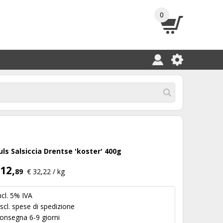
0
uls Salsiccia Drentse 'koster' 400g
12,
89
€ 32,22 / kg
ncl. 5% IVA
scl.
spese di spedizione
onsegna 6-9 giorni