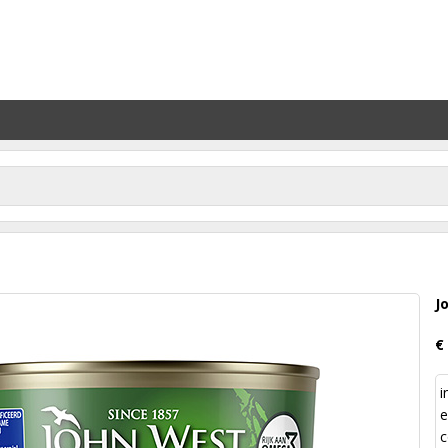
J
€
i
e
c