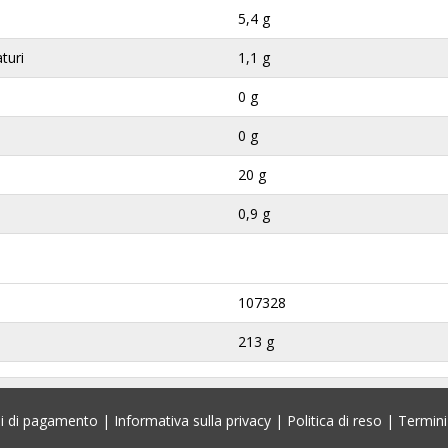
5,4 g
aturi
1,1 g
0 g
0 g
20 g
0,9 g
107328
213 g
i di pagamento
|
Informativa sulla privacy
|
Politica di reso
|
Termini