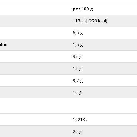
per 100 g
1154 kJ (276 kcal)
6,5 g
aturi
1,5 g
35 g
13 g
9,7 g
16 g
102187
20 g