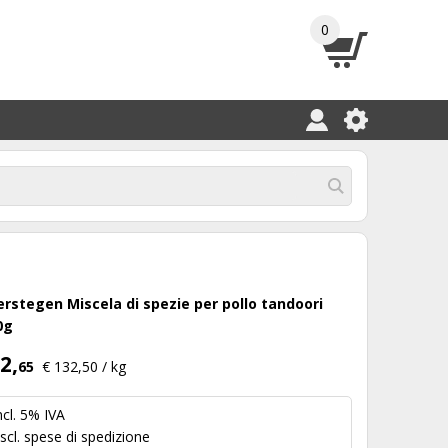
0
erstegen Miscela di spezie per pollo tandoori
0g
2,
65
€ 132,50 / kg
ncl. 5% IVA
scl.
spese di spedizione