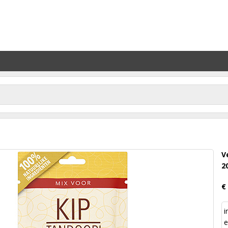
V
2
€
i
e