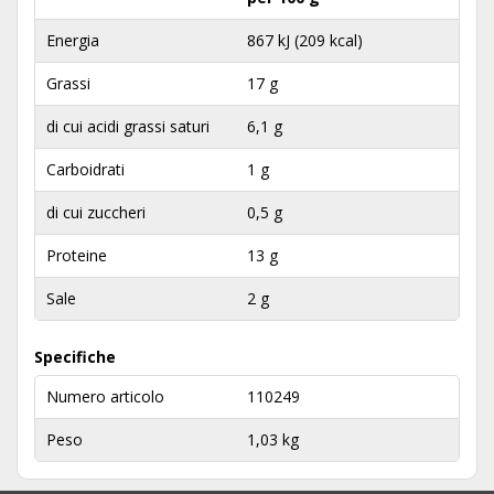
Energia
867 kJ (209 kcal)
Grassi
17 g
di cui acidi grassi saturi
6,1 g
Carboidrati
1 g
di cui zuccheri
0,5 g
Proteine
13 g
Sale
2 g
Specifiche
Numero articolo
110249
Peso
1,03 kg