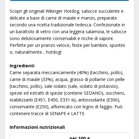
Scopri gli originali Wikinger Hotdog, salsicce succulente e
delicate a base di carne di maiale e manzo, preparate
secondo una ricetta tradizionale tedesca. Confezionate in
un barattolo di vetro con una leggera salamoia, le salsicce
sono deliziosamente conservabili e ricche di sapore.
Perfette per un pranzo veloce, feste per bambini, spuntini
o, naturalmente... hotdog!
Ingredienti
Carne separata meccanicamente (40%) (tacchino, pollo),
carne di maiale (33%), acqua, grasso di pollame con pelle
(tacchino, pollo), sale iodato (sale, iodato di potassio),
spezie ed estratti di spezie (contiene SEDANO), zucchero,
stabilizzanti (E451, E450, E331 iii), antiossidante (E300),
conservante (E250), affumicato con legno di faggio. Può
contenere tracce di SENAPE e LATTE.
Informazioni nutrizionali
per 100 g