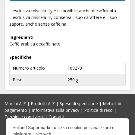
L'esclusiva miscela Illy è disponibile anche decaffeinata.
L'esclusiva miscela Illy conserva il suo carattere e il suo
sapore, anche senza caffeina.
Ingredienti
Caffè arabica decaffeinato.
Specifiche
Numero articolo
109273
Peso
250 g
Marchi A-Z
|
Prodotti A-Z
|
Spese di spedizione
|
Metodi di
pagamento
|
Informativa sulla privacy
|
Politica di reso
|
Termini e condizioni
|
Contatti
Holland Supermarket utilizza i cookie per analizzare e
migliorare il sito web.