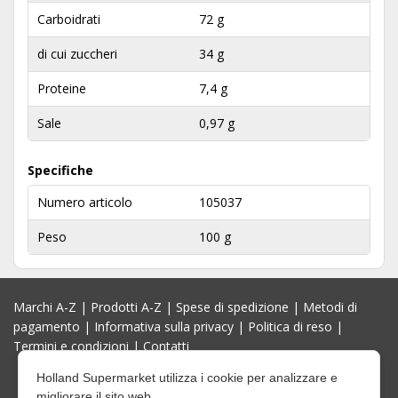
Carboidrati
72 g
di cui zuccheri
34 g
Proteine
7,4 g
Sale
0,97 g
Specifiche
Numero articolo
105037
Peso
100 g
Marchi A-Z
|
Prodotti A-Z
|
Spese di spedizione
|
Metodi di
pagamento
|
Informativa sulla privacy
|
Politica di reso
|
Termini e condizioni
|
Contatti
Holland Supermarket utilizza i cookie per analizzare e
migliorare il sito web.