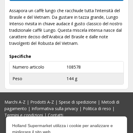
Assapora un caffè lungo che racchiude tutta l'intensità del
Brasile e del Vietnam. Da gustare in tazza grande, Lungo
Intenso rivisita in chiave audace il gusto classico del nostro
tradizionale caffè Lungo. Questa miscela intensa nasce dal
carattere deciso dell'Arabica del Brasile e dalle note
travolgenti del Robusta del Vietnam.
Specifiche
Numero articolo
108578
Peso
144 g
Marchi A-Z
|
Prodotti A-Z
|
Spese di spedizione
|
Metodi di
pagamento
|
Informativa sulla privacy
|
Politica di reso
|
Termini e condizioni
|
Contatti
Holland Supermarket utilizza i cookie per analizzare e
migliorare il sito web.