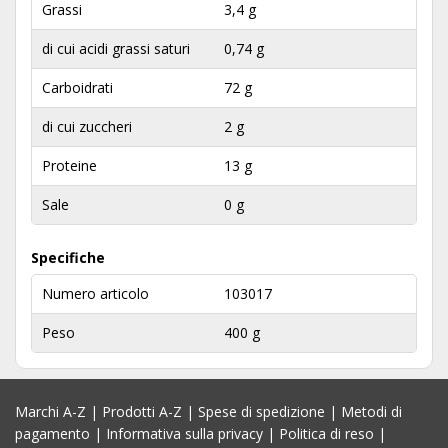
Grassi
3,4 g
di cui acidi grassi saturi
0,74 g
Carboidrati
72 g
di cui zuccheri
2 g
Proteine
13 g
Sale
0 g
Specifiche
Numero articolo
103017
Peso
400 g
Marchi A-Z
|
Prodotti A-Z
|
Spese di spedizione
|
Metodi di
pagamento
|
Informativa sulla privacy
|
Politica di reso
|