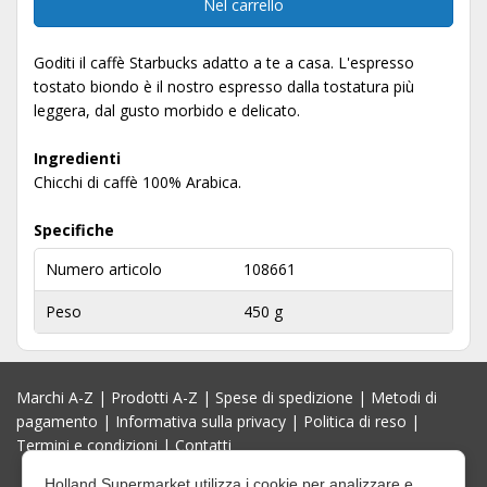
Nel carrello
Goditi il ​​caffè Starbucks adatto a te a casa. L'espresso
tostato biondo è il nostro espresso dalla tostatura più
leggera, dal gusto morbido e delicato.
Ingredienti
Chicchi di caffè 100% Arabica.
Specifiche
Numero articolo
108661
Peso
450 g
Marchi A-Z
|
Prodotti A-Z
|
Spese di spedizione
|
Metodi di
pagamento
|
Informativa sulla privacy
|
Politica di reso
|
Termini e condizioni
|
Contatti
Holland Supermarket utilizza i cookie per analizzare e