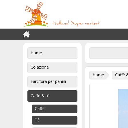
Home
Colazione
Home
Caffè 
Farcitura per panini
Caffè & tè
Caffè
Tè