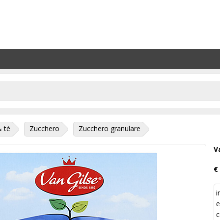
& tè
Zucchero
Zucchero granulare
V
€
i
e
c