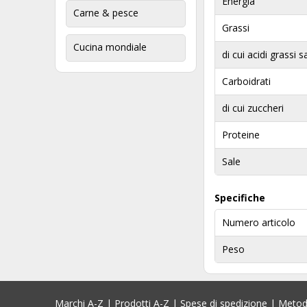
Energia
Carne & pesce
Grassi
Cucina mondiale
di cui acidi grassi s
Carboidrati
di cui zuccheri
Proteine
Sale
Specifiche
Numero articolo
Peso
Marchi A-Z
|
Prodotti A-Z
|
Spese di spedizione
|
Metod