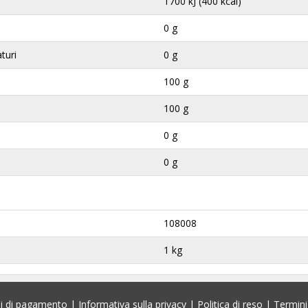
1700 kJ (400 kcal)
0 g
aturi
0 g
100 g
100 g
0 g
0 g
108008
1 kg
i di pagamento
|
Informativa sulla privacy
|
Politica di reso
|
Termini