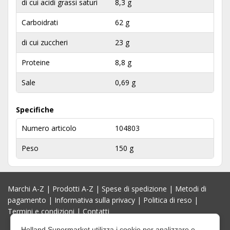
di cui acidi grassi saturi
8,3 g
Carboidrati
62 g
di cui zuccheri
23 g
Proteine
8,8 g
Sale
0,69 g
Specifiche
Numero articolo
104803
Peso
150 g
Marchi A-Z
|
Prodotti A-Z
|
Spese di spedizione
|
Metodi di
pagamento
|
Informativa sulla privacy
|
Politica di reso
|
Termini e condizioni
|
Contatti
Holland Supermarket utilizza i cookie per analizzare e