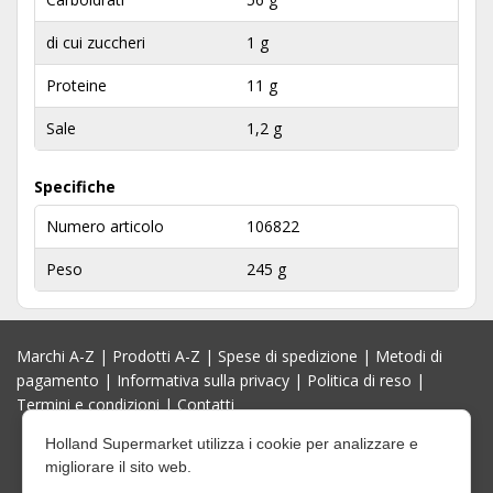
di cui zuccheri
1 g
Proteine
11 g
Sale
1,2 g
Specifiche
Numero articolo
106822
Peso
245 g
Marchi A-Z
|
Prodotti A-Z
|
Spese di spedizione
|
Metodi di
pagamento
|
Informativa sulla privacy
|
Politica di reso
|
Termini e condizioni
|
Contatti
Holland Supermarket utilizza i cookie per analizzare e
migliorare il sito web.