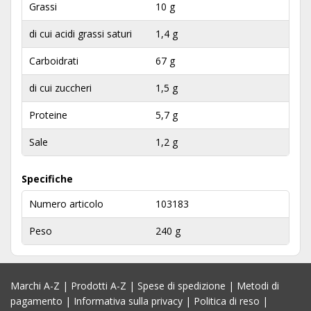
Grassi
10 g
di cui acidi grassi saturi
1,4 g
Carboidrati
67 g
di cui zuccheri
1,5 g
Proteine
5,7 g
Sale
1,2 g
Specifiche
Numero articolo
103183
Peso
240 g
Marchi A-Z
|
Prodotti A-Z
|
Spese di spedizione
|
Metodi di
pagamento
|
Informativa sulla privacy
|
Politica di reso
|